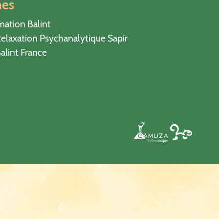
hes
mation Balint
elaxation Psychanalytique Sapir
alint France