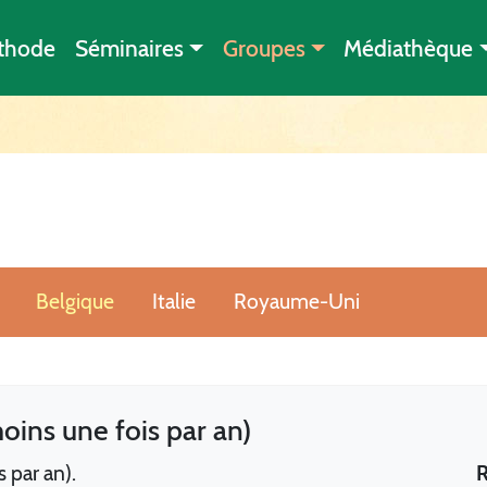
thode
Séminaires
Groupes
Médiathèque
Belgique
Italie
Royaume-Uni
oins une fois par an)
 par an).
R