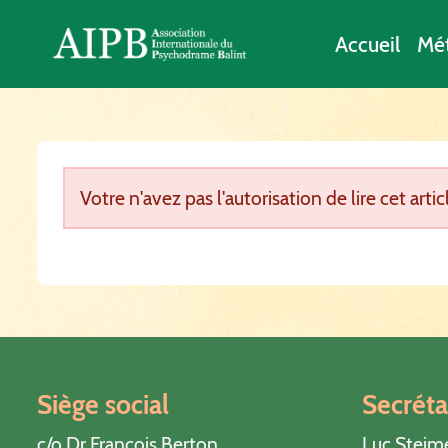
Accueil
Mé
Votre n'avez pas l'autorisation de lire cet artic
Siège social
Secréta
c/o Dr François Berton
Luc Steim