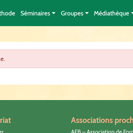
thode
Séminaires
Groupes
Médiathèque
le.
riat
Associations proc
er
AFB – Association de For