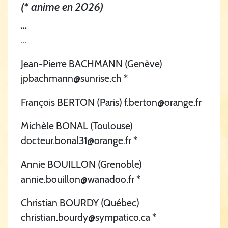
(* anime en 2026)
...
...
Jean-Pierre BACHMANN (Genève)
jpbachmann@sunrise.ch *
François BERTON (Paris) f.berton@orange.fr
Michèle BONAL (Toulouse)
docteur.bonal31@orange.fr *
Annie BOUILLON (Grenoble)
annie.bouillon@wanadoo.fr *
Christian BOURDY (Québec)
christian.bourdy@sympatico.ca *