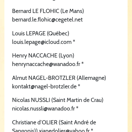
Bernard LE FLOHIC (Le Mans)
bernard.le.flohic@cegetel.net
Louis LEPAGE (Québec)
louis.lepage@icloud.com *
Henry NACCACHE (Lyon)
henrynaccache@wanadoo.fr *
Almut NAGEL-BROTZLER (Allemagne)
kontakt@nagel-brotzler.de *
Nicolas NUSSLI (Saint Martin de Crau)
nicolas.nussli@wanadoo.fr *
Christiane d’OLIER (Saint André de
Sangonis)) xianedolier@yahoo.fr *