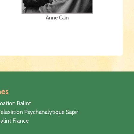
Anne Caïn
hes
mation Balint
elaxation Psychanalytique Sapir
alint France